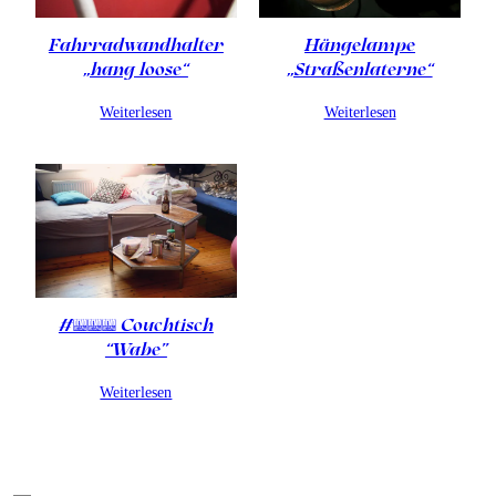
Fahrradwandhalter
Hängelampe
„hang loose“
„Straßenlaterne“
Weiterlesen
Weiterlesen
#001 Couchtisch
“Wabe”
Weiterlesen