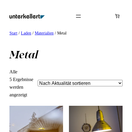
Zum
Inhalt
springen
Start
/
Laden
/
Materialien
/ Metal
Metal
Alle
5 Ergebnisse
werden
Nach
angezeigt
Aktualität
sortiert