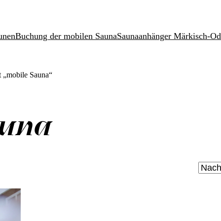
unen
Buchung der mobilen Sauna
Saunaanhänger Märkisch-Od
t „mobile Sauna“
auna