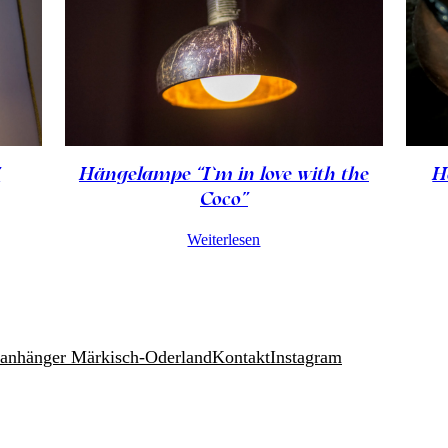
”
Hängelampe “I’m in love with the
H
Coco”
Weiterlesen
anhänger Märkisch-Oderland
Kontakt
Instagram