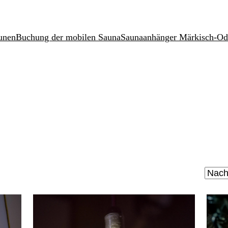
unen
Buchung der mobilen Sauna
Saunaanhänger Märkisch-Od
ach
tualität
rtiert