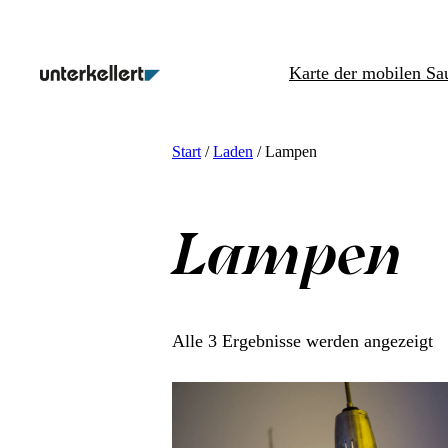
Zum
Inhalt
Karte der mobilen Sa
springen
Start
/
Laden
/ Lampen
Lampen
N
Alle 3 Ergebnisse werden angezeigt
Ak
so